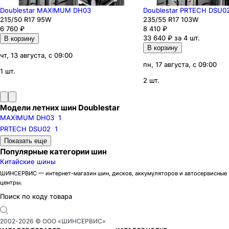
Doublestar MAXIMUM DH03
Doublestar PRTECH DSU0
215
/50
R17
95
W
235
/55
R17
103
W
6 760
₽
8 410
₽
33 640 ₽ за 4 шт.
В корзину
В корзину
чт, 13 августа, с 09:00
пн, 17 августа, с 09:00
1 шт.
2 шт.
Модели летних шин Doublestar
MAXIMUM DH03
1
PRTECH DSU02
1
Бренды
Показать еще
Ikon
Популярные категории шин
Pirelli
Китайские шины
Formula
Cordiant
Gislaved
Torero
ШИНСЕРВИС — интернет-магазин шин, дисков, аккумуляторов и автосервисные
центры.
Kumho
Maxxis
Hankook
Michelin
Поиск по коду товара
Bridgestone
Continental
Goodyear
Yokohama
2002-
2026
© ООО «ШИНСЕРВИС»