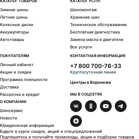
Armstrong
Attar
КАТАЛОГ ТОВАРОВ
КАТАЛОГ УСЛУГ
Bars
Compasal
Зимние шины
Шиномонтаж
Delinte
Dunlop
Летние шины
Хранение шин
Falken
BFGoodrich
Колесные диски
Техническое обслуживание
Goodride
Headway
Аккумуляторы
Бесплатная диагностика
Hifly
Кама
Автотовары
Замена масла в двигателе
Laufenn
Marshal
Все услуги
Matador
Nitto
Nokian Tyres
Roadstone
ПОКУПАТЕЛЯМ
КОНТАКТНАЯ ИНФОРМАЦИЯ
Sailun
Sunfull
Личный кабинет
+7 800 700-76-33
Toyo
Tracmax
Акции и скидки
Круглосуточная линия
Triangle
Tunga
Программа лояльности
Центры в Воронеже
Viatti
Vredestein
Доставка
Westlake
Рассрочка и кредит
МЫ В СОЦСЕТЯХ
Типоразмеры
О КОМПАНИИ
R
17
Шинсервис
215/50 R17
235/55 R17
Новости
Юридическая информация
Будьте в курсе скидок, акций и спецпредложений
Подпишитесь и получайте промокоды, акции и подборки товаров