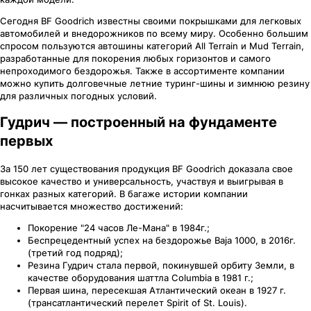
Сегодня BF Goodrich известны своими покрышками для легковых
автомобилей и внедорожников по всему миру. Особенно большим
спросом пользуются автошины категорий All Terrain и Mud Terrain,
разработанные для покорения любых горизонтов и самого
непроходимого бездорожья. Также в ассортименте компании
можно купить долговечные летние туринг-шины и зимнюю резину
для различных погодных условий.
Гудрич — построенный на фундаменте
первых
За 150 лет существования продукция BF Goodrich доказала свое
высокое качество и универсальность, участвуя и выигрывая в
гонках разных категорий. В багаже истории компании
насчитывается множество достижений:
Покорение "24 часов Ле-Мана" в 1984г.;
Беспрецедентный успех на бездорожье Baja 1000, в 2016г.
(третий год подряд);
Резина Гудрич стала первой, покинувшей орбиту Земли, в
качестве оборудования шаттла Columbia в 1981 г.;
Первая шина, пересекшая Атлантический океан в 1927 г.
(трансатлантический перелет Spirit of St. Louis).