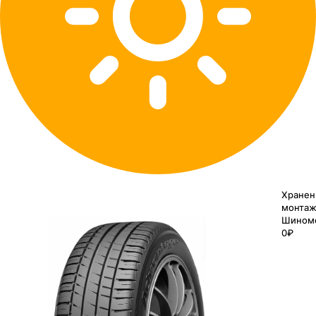
Хранен
монтаж
Шином
0₽