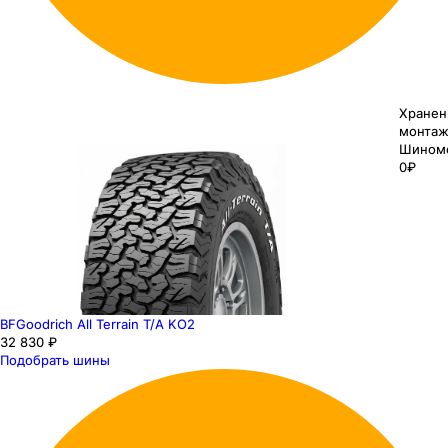
Хранен
монтаж
Шином
0₽
BFGoodrich All Terrain T/A KO2
32 830 ₽
Подобрать шины