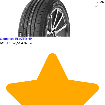
Шином
0₽
Compasal BLAZER HP
от 3 610 ₽ до 4 870 ₽