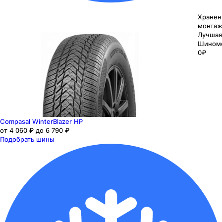
Хранен
монтаж
Лучшая
Шином
0₽
Compasal WinterBlazer HP
от 4 060 ₽ до 6 790 ₽
Подобрать шины