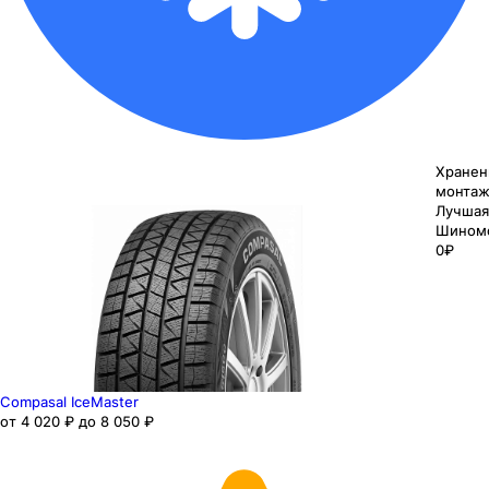
Хранен
монтаж
Лучшая
Шином
0₽
Compasal IceMaster
от 4 020 ₽ до 8 050 ₽