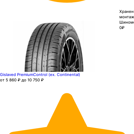
Хранен
монтаж
Шином
0₽
Gislaved PremiumControl (ex. Continental)
от 5 860 ₽ до 10 750 ₽