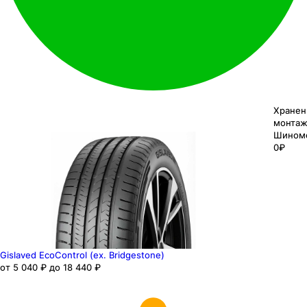
Хранен
монтаж
Шином
0₽
Gislaved EcoControl (ex. Bridgestone)
от 5 040 ₽ до 18 440 ₽