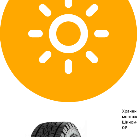
Хранен
монтаж
Шином
0₽