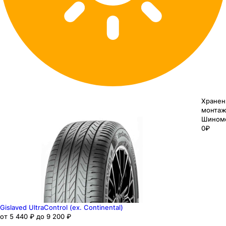
Хранен
монтаж
Шином
0₽
Gislaved UltraControl (ex. Continental)
от 5 440 ₽ до 9 200 ₽