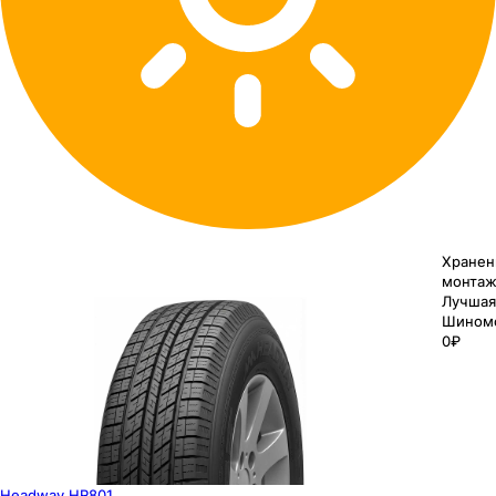
Хранен
монтаж
Лучшая
Шином
0₽
Headway HR801