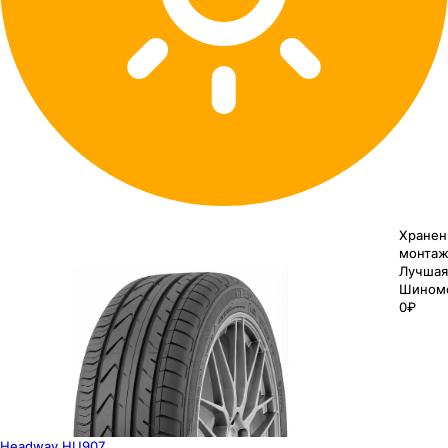
Хранен
монтаж
Лучшая
Шином
0₽
Headway HU907