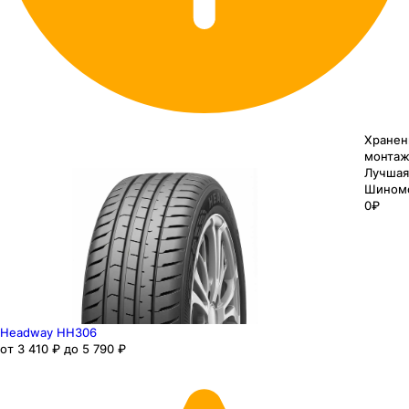
Хранен
монтаж
Лучшая
Шином
0₽
Headway HH306
от 3 410 ₽ до 5 790 ₽