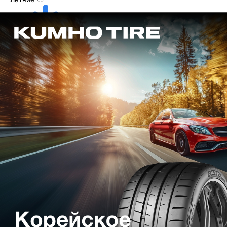
Зимние
Ширина, мм
Профиль
Диаметр
Все
Все
Все
Подобрать шины
Запись на сервис
Шиномонтаж
Комплексная оперативная диагностика автомобиля
Замена масла в двигателе
Замена масла в АКПП