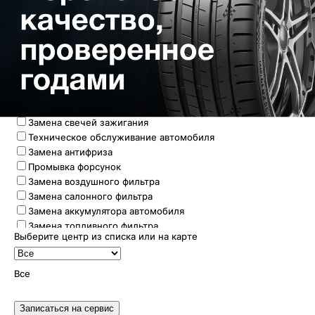
Замена масла в МКПП
Замена тормозной жидкости
Заправка автокондиционера
Правка дисков
Ремонтная ошиповка шин
Ремонт шин
Установка датчиков давления шин
Подготовка шин к утилизации
Замена свечей зажигания
Техническое обслуживание автомобиля
Замена антифриза
Промывка форсунок
Замена воздушного фильтра
Замена салонного фильтра
Замена аккумулятора автомобиля
Замена топливного фильтра
Выберите центр из списка или на карте
Замена жидкости ГУР
Замена ремня ГРМ
Диагностика аккумулятора
Все
Компьютерная диагностика автомобиля
Ремонт подвески
Записаться на сервис
Ремонт ходовой части