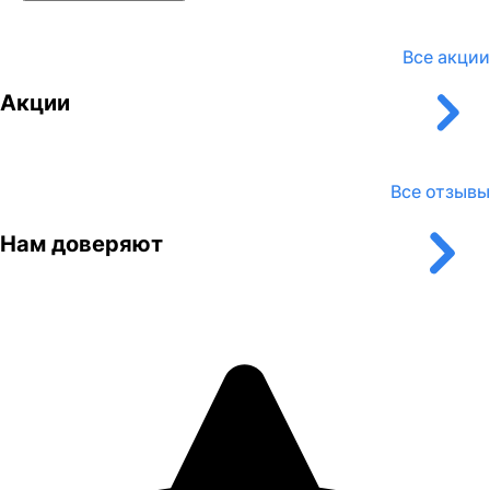
Ремонт выхлопной системы
Ремонт двигателя
Все акции
Замена амортизаторов
Замена ступичного подшипника
Акции
Замена рулевой тяги
Замена тормозных дисков
Замена тормозных колодок
Замена сайлентблока
Все отзывы
Проверка и регулировка света фар
Проверка состояния свечей зажигания
Нам доверяют
Проверка тормозной системы
Проверка уровня и состояния технических жидкостей
Проверка ходовой и элементов подвески