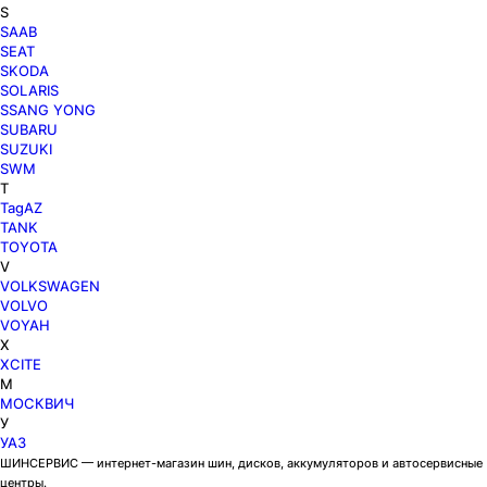
S
SAAB
SEAT
SKODA
SOLARIS
SSANG YONG
SUBARU
SUZUKI
SWM
T
TagAZ
TANK
TOYOTA
V
VOLKSWAGEN
VOLVO
VOYAH
X
XCITE
М
МОСКВИЧ
У
УАЗ
ШИНСЕРВИС — интернет-магазин шин, дисков, аккумуляторов и автосервисные
центры.