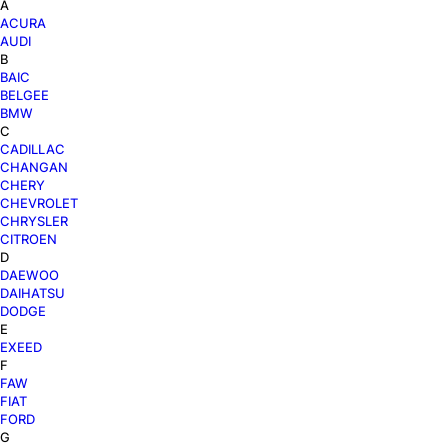
A
ACURA
AUDI
B
BAIC
BELGEE
BMW
C
CADILLAC
CHANGAN
CHERY
CHEVROLET
CHRYSLER
CITROEN
D
DAEWOO
DAIHATSU
DODGE
E
EXEED
F
FAW
FIAT
FORD
G