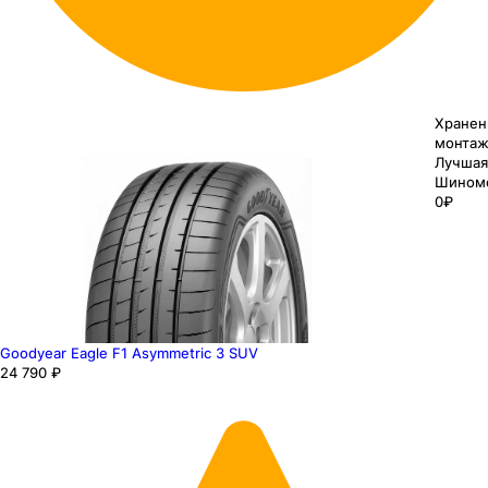
Хранен
монтаж
Лучшая
Шином
0₽
Goodyear Eagle F1 Asymmetric 3 SUV
24 790 ₽