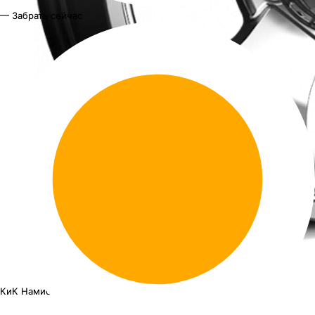
— Забрать сейчас
КиК Намиб
18"x7J PCD 5x139.7 ЕТ 35 ЦО 108.5