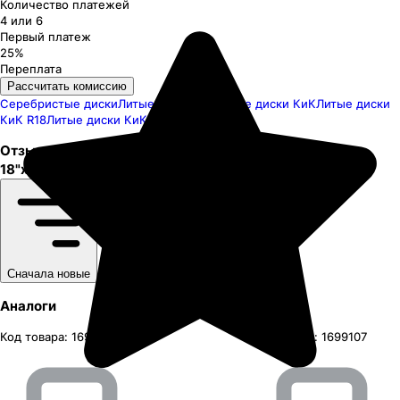
Количество платежей
4 или 6
Первый платеж
25%
Переплата
Рассчитать комиссию
Серебристые диски
Литые диски R18
Литые диски КиК
Литые диски
КиК R18
Литые диски КиК Намиб
Отзывы о
КиК
Намиб
18"x7J PCD 5x139.7 ЕТ 35 ЦО 108.5
0
отзывов
Сначала новые
Аналоги
Код товара:
1699106
Код товара:
1699107