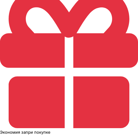
Экономия
за
при покупке