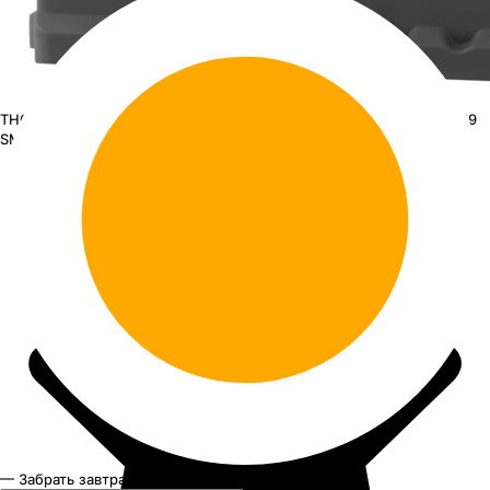
THOR 56219 SMF
АКБ THOR 6ст-60 (о.п.) 600А 242*175*190 (56219
SMF)
— Забрать завтра и позднее