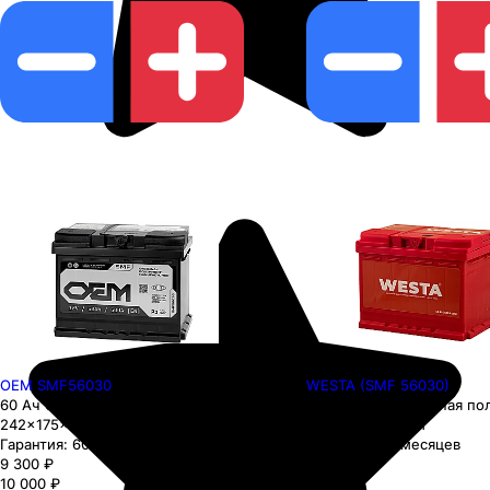
OEM SMF56030
WESTA (SMF 56030)
60 Ач 600 А Обратная полярность
60 Ач 600 А Обратная по
242×175×190 мм
242×175×190 мм
Гарантия:
60 месяцев
Гарантия:
48 месяцев
9 300
₽
8 300
₽
10 000
₽
9 000
₽